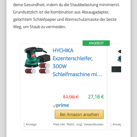
deine Gesundheit, indem du die Staubbelastung minimierst.
Grundsätzlich ist die Kombination aus Absaugadapter,
gelochtem Schleifpapier und Atemschutzmaske der beste
Weg, um Staub zu vermeiden.
ANGEBOT
HYCHIKA
Exzenterschleifer,
300W
Schleifmaschine mit
Absaugung für Holz, 6
Geschwindigkeiten
31,98 €
27,18 €
6000-13000 U/min,
mit 12pcs
Schleifpapier 125mm
Bei Amazon ansehen
klett,
*
Anzeige
Preis inkl. MwSt., zzgl. Versandkosten
*
Anzeige
Staubfangbehälter