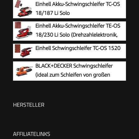
Einhell Akku-Schwingschleifer TC-OS
18/187 Li Solo
Einhell Akku-Schwingschleifer TE-OS
18/230 Li Solo (Drehzahlelektronik,
Micro-Klett, Fußplatte aus Aluminium,
Einhell Schwingschleifer TC-OS 1520
Staubfangsack, inkl. 3x Schleifpapier, ohne Akku
und Ladegerät)
BLACK+DECKER Schwingschleifer
(ideal zum Schleifen von großen
Flächen, ergonomischer Softgriff,
integrierter Staubabsaugung, variable
Geschwindigkeit, inkl. 5x Schleifpapier & Koffer)
HERSTELLER
KA320EKA-QS
AFFILIATELINKS