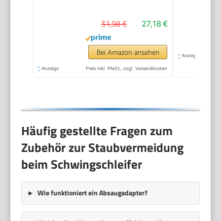
Absaugung für Holz, 6
Geschwindigkeiten
31,98 €
27,18 €
6000-13000 U/min,
mit 12pcs
Schleifpapier 125mm
Bei Amazon ansehen
*
Anzeige
klett,
*
Anzeige
Preis inkl. MwSt., zzgl. Versandkosten
Staubfangbehälter
Häufig gestellte Fragen zum
Zubehör zur Staubvermeidung
beim Schwingschleifer
Wie funktioniert ein Absaugadapter?