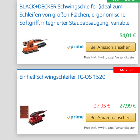
BLACK+DECKER Schwingschleifer (ideal zum
Schleifen von großen Flächen, ergonomischer
Softgriff, integrierter Staubabsaugung, variable
Geschwindigkeit, inkl. 5x Schleifpapier & Koffer)
54,01 €
KA320EKA-QS
Bei Amazon ansehen
Preis inkl. MwSt., zzgl. Versandkosten
ANGEBOT
Einhell Schwingschleifer TC-OS 1520
37,95 €
27,99 €
Bei Amazon ansehen
Preis inkl. MwSt., zzgl. Versandkosten