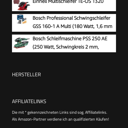
Einhell Multischleifer TE-OS 1320
Bosch Professional Schwingschleifer
GSS 160-1 A Multi (180 Watt, 1,6 mm
Schwingkreis-Ø, in L-BOXX), Blau, 06012A2300
Bosch Schleifmaschine PSS 250 AE
(250 Watt, Schwingkreis 2 mm,
Schleiffläche 167 cm2, im Koffer)
HERSTELLER
AFFILIATELINKS
Die mit * gekennzeichneten Links sind sog. Affiliatelinks.
Als Amazon-Partner verdiene ich an qualifizierten Käufen!