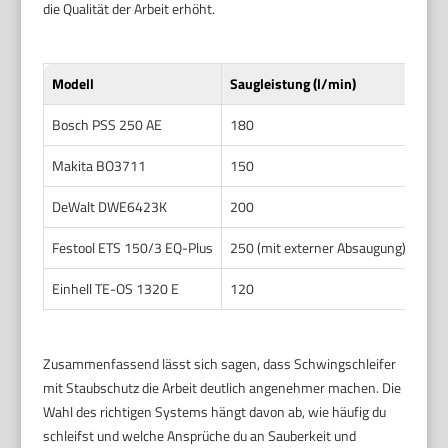
die Qualität der Arbeit erhöht.
Modell
Saugleistung (l/min)
Filt
Bosch PSS 250 AE
180
Mikr
Makita BO3711
150
Stau
DeWalt DWE6423K
200
HEPA
Festool ETS 150/3 EQ-Plus
250 (mit externer Absaugung)
Mikr
Einhell TE-OS 1320 E
120
Sta
Zusammenfassend lässt sich sagen, dass Schwingschleifer
mit Staubschutz die Arbeit deutlich angenehmer machen. Die
Wahl des richtigen Systems hängt davon ab, wie häufig du
schleifst und welche Ansprüche du an Sauberkeit und