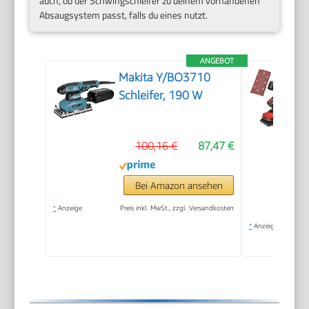
auch, ob der Schwingschleifer zu deinem vorhandenen
Absaugsystem passt, falls du eines nutzt.
ANGEBOT
Makita Y/BO3710
Schleifer, 190 W
100,16 €
87,47 €
Bei Amazon ansehen
*
Anzeige
Preis inkl. MwSt., zzgl. Versandkosten
*
Anzeige