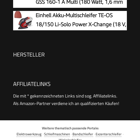
GSS 160-1 A Multi (180 Watt, 1,6 mm
Schwingkreis-Ø, in L-BOXX), Blau, 06012A2300
Einhell Akku-Multischleifer TE-OS
18/150 Li-Solo Power X-Change (18 V,
Li-Ion, 24 000 min-1, 1.6 mm
Schwingkreis, Staubfangbox,
Staubabsaugadapter, ohne Akku und Ladegerät)
HERSTELLER
AFFILIATELINKS
Die mit * gekennzeichneten Links sind sog. Affiliatelinks.
Als Amazon-Partner verdiene ich an qualifizierten Käufen!
Weitere thematisch passende Portale:
Elektrowerkzeug
·
Schleifmaschinen
·
Bandschleifer
·
Exzenterschleifer
·
Winkelschleifer