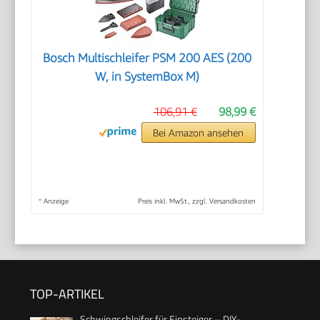
Bosch Multischleifer PSM 200 AES (200
W, in SystemBox M)
106,91 €
98,99 €
Bei Amazon ansehen
*
Anzeige
Preis inkl. MwSt., zzgl. Versandkosten
TOP-ARTIKEL
Schwingschleifer für Einsteiger – DIY-