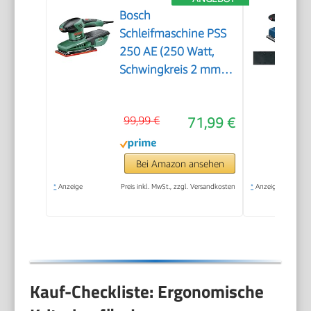
Bosch
Schleifmaschine PSS
250 AE (250 Watt,
Schwingkreis 2 mm,
Schleiffläche 167
cm2, im Koffer)
99,99 €
71,99 €
Bei Amazon ansehen
*
Anzeige
Preis inkl. MwSt., zzgl. Versandkosten
*
Anzeige
Kauf-Checkliste: Ergonomische