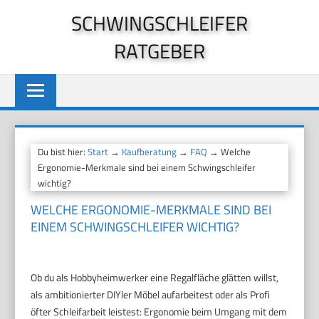
Zum
SCHWINGSCHLEIFER
Inhalt
RATGEBER
springen
Du bist hier:
Start
→
Kaufberatung
→
FAQ
→ Welche
Ergonomie-Merkmale sind bei einem Schwingschleifer
wichtig?
WELCHE ERGONOMIE-MERKMALE SIND BEI
EINEM SCHWINGSCHLEIFER WICHTIG?
Ob du als Hobbyheimwerker eine Regalfläche glätten willst,
als ambitionierter DIYler Möbel aufarbeitest oder als Profi
öfter Schleifarbeit leistest: Ergonomie beim Umgang mit dem