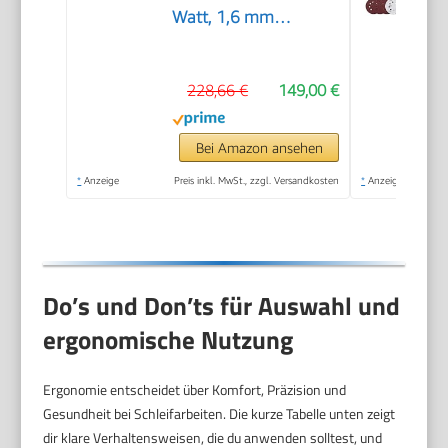
Watt, 1,6 mm
Schwingkreis-Ø, in L-
BOXX), Blau,
228,66 €
149,00 €
06012A2300
Bei Amazon ansehen
*
Anzeige
Preis inkl. MwSt., zzgl. Versandkosten
*
Anzeige
Do’s und Don’ts für Auswahl und
ergonomische Nutzung
Ergonomie entscheidet über Komfort, Präzision und
Gesundheit bei Schleifarbeiten. Die kurze Tabelle unten zeigt
dir klare Verhaltensweisen, die du anwenden solltest, und