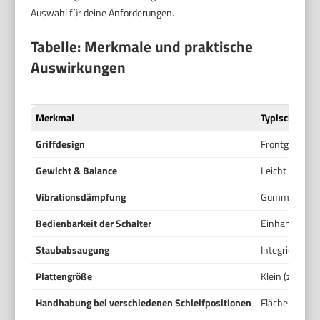
Auswahl für deine Anforderungen.
Tabelle: Merkmale und praktische
Auswirkungen
Merkmal
Typische Aus
Griffdesign
Frontgriff, Top
Gewicht & Balance
Leicht (bis ca
Vibrationsdämpfung
Gummieinlagen
Bedienbarkeit der Schalter
Einhandschalt
Staubabsaugung
Integrierter 
Plattengröße
Klein (z. B.
Handhabung bei verschiedenen Schleifpositionen
Flächen, Kant