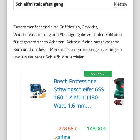
Schleifmittelbefestigung
Klettsystem,
Zusammenfassend sind Griffdesign, Gewicht,
Vibrationsdämpfung und Absaugung die zentralen Faktoren
für ergonomisches Arbeiten. Achte auf eine ausgewogene
Kombination dieser Merkmale, um Ermüdung zu verringern
und ein sauberes Schleifbild zu erzielen.
ANGEBOT
Bosch Professional
Schwingschleifer GSS
160-1 A Multi (180
Watt, 1,6 mm
Schwingkreis-Ø, in L-
BOXX), Blau,
228,66 €
149,00 €
06012A2300