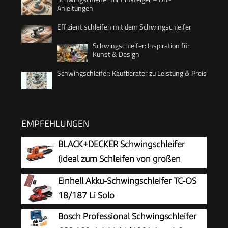
Anleitungen
Effizient schleifen mit dem Schwingschleifer
Schwingschleifer: Inspiration für
Kunst & Design
Schwingschleifer: Kaufberater zu Leistung & Preis
EMPFEHLUNGEN
BLACK+DECKER Schwingschleifer
(ideal zum Schleifen von großen
Flächen, ergonomischer Softgriff,
Einhell Akku-Schwingschleifer TC-OS
integrierter Staubabsaugung, variable
18/187 Li Solo
Geschwindigkeit, inkl. 5x Schleifpapier & Koffer)
Bosch Professional Schwingschleifer
KA320EKA-QS