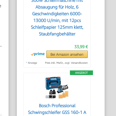
300W Schleifmaschine mit
e
Absaugung für Holz, 6
Geschwindigkeiten 6000-
13000 U/min, mit 12pcs
Schleifpapier 125mm klett,
Staubfangbehälter
33,99 €
Bei Amazon ansehen
*
Anzeige
Preis inkl. MwSt., zzgl. Versandkosten
ANGEBOT
Bosch Professional
Schwingschleifer GSS 160-1 A