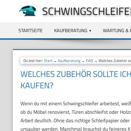
Zum
SCHWINGSCHLEIFE
Inhalt
springen
STARTSEITE
KAUFBERATUNG
WARTUNG & 
Du bist hier:
Start
→
Kaufberatung
→
FAQ
→ Welches Zubehör soll
WELCHES ZUBEHÖR SOLLTE IC
KAUFEN?
Wenn du mit einem Schwingschleifer arbeitest, weißt 
ob du Möbel renovierst, Türen abschleifst oder Holz
Arbeit deutlich. Ohne das richtige Schleifpapier od
unsauber werden. Manchmal brauchst du feineres Kor