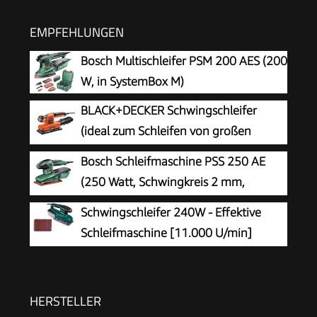
EMPFEHLUNGEN
Bosch Multischleifer PSM 200 AES (200
W, in SystemBox M)
BLACK+DECKER Schwingschleifer
(ideal zum Schleifen von großen
Flächen, ergonomischer Softgriff,
Bosch Schleifmaschine PSS 250 AE
integrierter Staubabsaugung, variable
(250 Watt, Schwingkreis 2 mm,
Geschwindigkeit, inkl. 5x Schleifpapier & Koffer)
Schleiffläche 167 cm2, im Koffer)
Schwingschleifer 240W - Effektive
KA320EKA-QS
Schleifmaschine [11.000 U/min]
Schleifer Holz, 90x187mm, Inkl.
Staubsammelbehälter & 12 Schleifpapiere
HERSTELLER