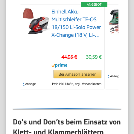
ANGEBOT
Einhell Akku-
Multischleifer TE-OS
18/150 Li-Solo Power
X-Change (18 V, Li-
Ion, 24 000 min-1,
1.6 mm Schwingkreis,
44,95 €
30,59 €
Staubfangbox,
Staubabsaugadapter,
ohne Akku und
Bei Amazon ansehen
*
Anzeige
Ladegerät)
*
Anzeige
Preis inkl. MwSt., zzgl. Versandkosten
Do’s und Don’ts beim Einsatz von
Klett- und Klammerblättern