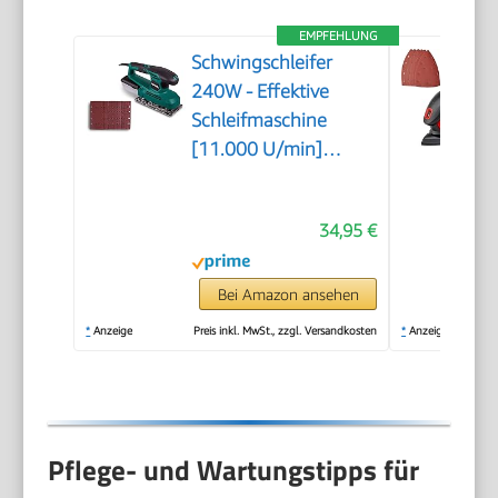
EMPFEHLUNG
Schwingschleifer
240W - Effektive
Schleifmaschine
[11.000 U/min]
Schleifer Holz,
90x187mm, Inkl.
34,95 €
Staubsammelbehälter
& 12 Schleifpapiere
Bei Amazon ansehen
*
Anzeige
Preis inkl. MwSt., zzgl. Versandkosten
*
Anzeige
Pflege- und Wartungstipps für