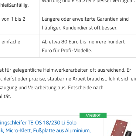
Wartung und Ersatzteile besser verfügbar.
hleißanfällig.
 von 1 bis 2
Längere oder erweiterte Garantien sind
häufiger. Kundendienst oft besser.
 einfache
Ab etwa 80 Euro bis mehrere hundert
Euro für Profi-Modelle.
t für gelegentliche Heimwerkerarbeiten oft ausreichend. Er
chleifst oder präzise, staubarme Arbeit brauchst, lohnt sich ei
bsaugung und Verarbeitung aus. Entscheide nach
ität.
ANGEBOT
ingschleifer TE-OS 18/230 Li Solo
k, Micro-Klett, Fußplatte aus Aluminium,