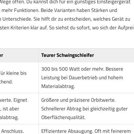
ege offen. Du kannst dich für ein günstiges Einsteigergerät
t mehr Funktionen. Beide Varianten haben Stärken und
 Unterschiede. Sie hilft dir zu entscheiden, welches Gerät zu
sten Kriterien klar auf. So siehst du sofort, wo sich der Aufprei
er
Teurer Schwingschleifer
300 bis 500 Watt oder mehr. Bessere
ür kleine bis
Leistung bei Dauerbetrieb und hohem
chend.
Materialabtrag.
werte. Eignet
Größere und präzisere Orbitwerte.
, ist aber
Schnellerer Abtrag bei gleichzeitig guter
alabtrag.
Oberflächenqualität.
 Anschluss.
Effizientere Absaugung. Oft mit feinerem