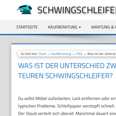
Zum
SCHWINGSCHLEIFE
Inhalt
springen
STARTSEITE
KAUFBERATUNG
WARTUNG & 
Du bist hier:
Start
→
Kaufberatung
→
FAQ
→ Was ist der Untersch
WAS IST DER UNTERSCHIED ZW
TEUREN SCHWINGSCHLEIFER?
Du willst Möbel aufarbeiten, Lack entfernen oder ein
typischen Probleme. Schleifpapier verstopft schnell. 
Der Staub verteilt sich überall. Manchmal dauert ein