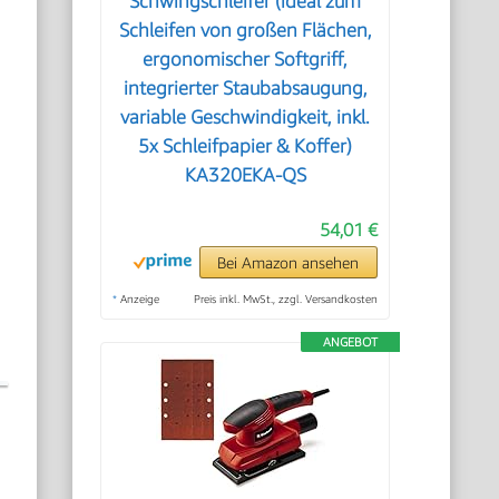
Schwingschleifer (ideal zum
Schleifen von großen Flächen,
ergonomischer Softgriff,
integrierter Staubabsaugung,
variable Geschwindigkeit, inkl.
5x Schleifpapier & Koffer)
KA320EKA-QS
54,01 €
Bei Amazon ansehen
*
Anzeige
Preis inkl. MwSt., zzgl. Versandkosten
ANGEBOT