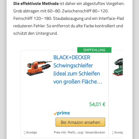
Die effektivste Methode
ist daher ein abgestuftes Vorgehen.
Grob abtragen mit 60–80. Zwischenschliff 80–120.
Feinschliff 120–180. Staubabsaugung und ein Interface-Pad
reduzieren Fehler. So entfernst du alte Farbe kontrolliert und
schützt den Untergrund.
EMPFEHLUNG
BLACK+DECKER
Schwingschleifer
(ideal zum Schleifen
von großen Flächen,
ergonomischer
Softgriff, integrierter
54,01 €
Staubabsaugung,
variable
Geschwindigkeit, inkl.
Bei Amazon ansehen
5x Schleifpapier &
*
Anzeige
Preis inkl. MwSt., zzgl. Versandkosten
*
Anzeige
Koffer) KA320EKA-QS