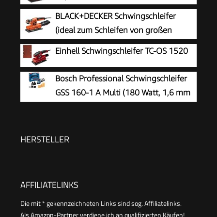
BLACK+DECKER Schwingschleifer
(ideal zum Schleifen von großen
Flächen, ergonomischer Softgriff,
Einhell Schwingschleifer TC-OS 1520
integrierter Staubabsaugung, variable
Geschwindigkeit, inkl. 5x Schleifpapier & Koffer)
Bosch Professional Schwingschleifer
KA320EKA-QS
GSS 160-1 A Multi (180 Watt, 1,6 mm
Schwingkreis-Ø, in L-BOXX), Blau, 06012A2300
HERSTELLER
AFFILIATELINKS
Die mit * gekennzeichneten Links sind sog. Affiliatelinks.
Als Amazon-Partner verdiene ich an qualifizierten Käufen!