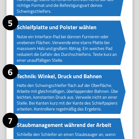
richtige Format und die Befestigungsart deines
Schwingschleifers.
Schleifplatte und Polster wählen
Nutze ein Interface-Pad bei dünnen Furnieren oder
unebenen Flächen. Verwende eine starre Platte bei
massivem Holz und großem Abtrag. Ein weiches Pad
reduziert die Gefahr des Durchschleifens. Teste kurz an
einer unauffälligen Stelle.
Technik: Winkel, Druck und Bahnen
Halte den Schwingschleifer flach auf der Oberfläche.
Arbeite mit gleichmäßigen, überlappenden Bahnen. Übe
leichten, konstanten Druck aus. Verweile nicht an einer
Stelle. Bei Kanten kurz mit der Kante des Schleifpapiers
arbeiten. Kontrolliere regelmäßig das Ergebnis.
Staubmanagement während der Arbeit
Schließe den Schleifer an einen Staubsauger an, wenn