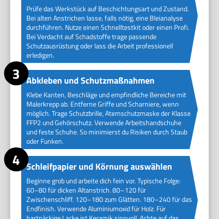
Prüfe das Werkstück auf Beschichtungsart und Zustand.
Bei alten Anstrichen lasse, falls nötig, eine Bleianalyse
durchführen. Nutze einen Schnelltestkit oder einen Profi.
Bei Verdacht auf Schadstoffe trage passende
Schutzausrüstung oder lass die Arbeit professionell
erledigen.
Abkleben und Schutzmaßnahmen
Klebe Kanten, Beschläge und empfindliche Bereiche mit
Malerkrepp ab. Entferne Griffe und Scharniere, wenn
möglich. Trage Schutzbrille, Atemschutzmaske der Klasse
FFP2 und Gehörschutz. Verwende Arbeitshandschuhe
und feste Schuhe. So minimierst du Risiken durch Staub
oder Funken.
Schleifpapier und Körnung auswählen
Beginne grob und arbeite dich fein vor. Typische Folge:
60–80 für dicken Altanstrich. 80–120 für
Zwischenschliff. 120–180 zum Glätten. 180–240 für das
Endfinish. Verwende Aluminiumoxid für Holz. Für
hartnäckige Lacke ist Keramik sinnvoll. Achte auf das