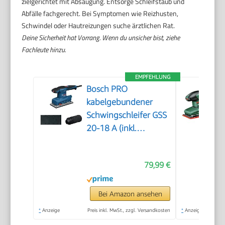
zielgerichtet mit Absaugung. Entsorge Schleifstaub und
Abfälle fachgerecht. Bei Symptomen wie Reizhusten,
Schwindel oder Hautreizungen suche ärztlichen Rat.
Deine Sicherheit hat Vorrang. Wenn du unsicher bist, ziehe
Fachleute hinzu.
EMPFEHLUNG
Bosch PRO
kabelgebundener
Schwingschleifer GSS
20-18 A (inkl.
Staubbeutel,
Schleifplatte)
79,99 €
Bei Amazon ansehen
*
Anzeige
Preis inkl. MwSt., zzgl. Versandkosten
*
Anzeige