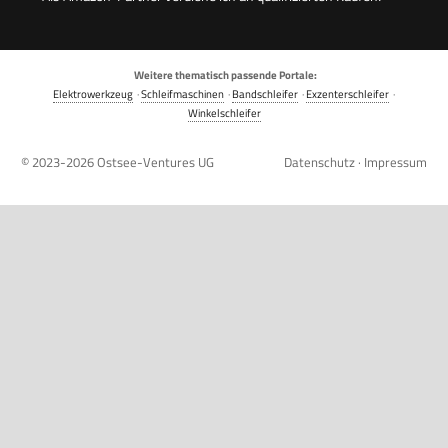
Weitere thematisch passende Portale:
Elektrowerkzeug
·
Schleifmaschinen
·
Bandschleifer
·
Exzenterschleifer
·
Winkelschleifer
© 2023-2026
Ostsee-Ventures UG
Datenschutz
·
Impressum