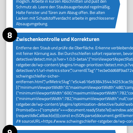
möglich. Arbeite in kurzen Abschnitten und pust den
Schmutz ab. Leere den Staubsaugerbeutel regelmäßig.
Halte Fenster und Türen zum Abzug offen. Bei alten
Lacken mit Schadstoffverdacht arbeite in geschlossener
Absaugumgebung.
Zwischenkontrolle und Korrekturen
Entferne den Staub und prüfe die Oberfläche. Erkenne verbleibende 
mit feiner Körnung aus. Bei Durchschleifen sofort reparieren, bev
detective/detect.min.js?ver=1.0.0-beta4",{"minViewportAspectRati
ratgeber.de/wp-content/plugins/image-prioritizer/detect.min.js?v
detective/v1/url-metrics:store","currentETag":"1ecbe0dd68f9ad72
schwingschleifer-sicher-
entfernen.html","urlMetricSlug":"e5c4a616e938435443d253cac5b
[{"minimumViewportWidth":0,"maximumViewportWidth":480,"compl
{"minimumViewportWidth":600,"maximumViewportWidth":782,"comp
{"minimumViewportWidth":782,"maximumViewportWidth":null,"compl
ratgeber.de/wp-content/plugins/optimization-detective/build/web-v
Promise((e=>{"complete"===document.readyState?e():window.addEve
{requestIdleCallback(e)}));const e=JSON.parse(document.getElementB
//# sourceURL=https://www.schwingschleifer-ratgeber.de/wp-conte