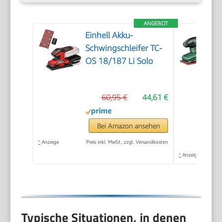
ANGEBOT
Einhell Akku-
Schwingschleifer TC-
OS 18/187 Li Solo
60,95 €
44,61 €
Bei Amazon ansehen
*
Anzeige
Preis inkl. MwSt., zzgl. Versandkosten
*
Anzeige
Typische Situationen, in denen