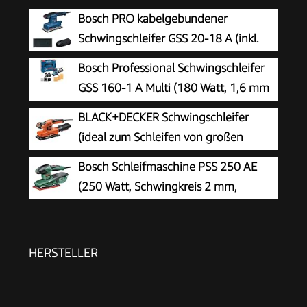
Bosch PRO kabelgebundener
Schwingschleifer GSS 20-18 A (inkl.
Staubbeutel, Schleifplatte)
Bosch Professional Schwingschleifer
GSS 160-1 A Multi (180 Watt, 1,6 mm
Schwingkreis-Ø, in L-BOXX), Blau, 06012A2300
BLACK+DECKER Schwingschleifer
(ideal zum Schleifen von großen
Flächen, ergonomischer Softgriff,
Bosch Schleifmaschine PSS 250 AE
integrierter Staubabsaugung, variable
(250 Watt, Schwingkreis 2 mm,
Geschwindigkeit, inkl. 5x Schleifpapier & Koffer)
Schleiffläche 167 cm2, im Koffer)
KA320EKA-QS
HERSTELLER