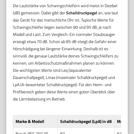
Die Lautstärke von Schwingschleifern wird meist in Dezibel
(dB) gemessen. Dabei gibt der
Schalldruckpegel
an, wie laut
das Gerät für das menschliche Ohr ist. Typische Werte für
Schwingschleifer liegen zwischen 80 und 95 dB, je nach
Modell und Last. Zum Vergleich: Ein normaler Staubsauger
erzeugt etwa 70 dB. Schon ab 85 dB steigt die Gefahr einer
Hörschädigung bei längerer Einwirkung. Deshalb ist es
sinnvoll, die genaue Lautstärke deines Schwingschleifers zu
kennen, um Arbeitsschutzmaßnahmen planen zu können.
Die wichtigsten Werte sind Leq (äquivalenter
Dauerschallpegel), Lmax (maximaler Schalldruckpegel) und
LpA (A-bewerteter Schalldruckpegel). Für den Heim- und
Profibereich geben diese Werte einen guten Überblick über
die Lärmbelastung im Betrieb.
Marke & Modell
Schalldruckpegel (LpA) in dB
Maximale
Bosch PSS 250 AE
87
92