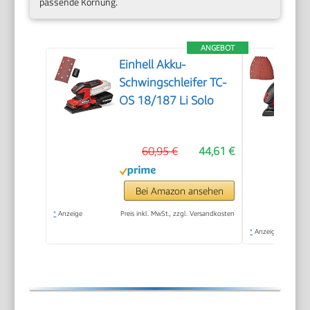
passende Körnung.
ANGEBOT
Einhell Akku-
Schwingschleifer TC-
OS 18/187 Li Solo
60,95 €
44,61 €
Bei Amazon ansehen
*
Anzeige
Preis inkl. MwSt., zzgl. Versandkosten
*
Anzeige