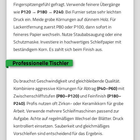
Fingerspitzengefühl gefragt. Verwende feinere Übergänge
wie
P120 → P180 → P240
. Bei Furnier setze sehr leichten
Druck ein. Meide grobe Körnungen auf dünnem Holz. Für
Lackentfernung zuerst P80 oder P100, dann sofort in
feineres Papier wechseln. Nutze Staubabsaugung oder eine
Schutzmaske. Investiere in hochwertiges Schleifpapier mit
beständigem Korn. Es zahlt sich beim Finish aus.
Professionelle Tischler
Du brauchst Geschwindigkeit und gleichbleibende Qualität.
Kombiniere aggressive Körnungen für Abtrag
(P40–P60)
mit
Zwischenschliffstufen
(P80–P120)
und Feinfinish
(P180–
P240)
. Profis nutzen oft Zirkon- oder Keramikkorn für grobe
Arbeit. Verwende mehrere Schleifmaschinen passend zur
Aufgabe. Achte auf regelmäßigen Wechsel der Blätter. Druck
kontrolliert einsetzen. Sauberkeit und gleichmäßiges
Vorschleifen sind entscheidend für das Ergebnis.