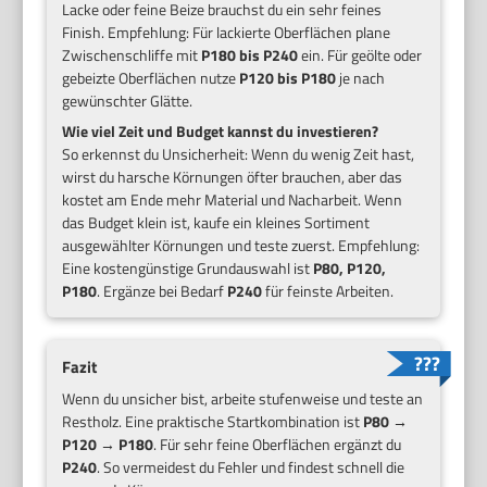
Lacke oder feine Beize brauchst du ein sehr feines
Finish. Empfehlung: Für lackierte Oberflächen plane
Zwischenschliffe mit
P180 bis P240
ein. Für geölte oder
gebeizte Oberflächen nutze
P120 bis P180
je nach
gewünschter Glätte.
Wie viel Zeit und Budget kannst du investieren?
So erkennst du Unsicherheit: Wenn du wenig Zeit hast,
wirst du harsche Körnungen öfter brauchen, aber das
kostet am Ende mehr Material und Nacharbeit. Wenn
das Budget klein ist, kaufe ein kleines Sortiment
ausgewählter Körnungen und teste zuerst. Empfehlung:
Eine kostengünstige Grundauswahl ist
P80, P120,
P180
. Ergänze bei Bedarf
P240
für feinste Arbeiten.
Fazit
Wenn du unsicher bist, arbeite stufenweise und teste an
Restholz. Eine praktische Startkombination ist
P80 →
P120 → P180
. Für sehr feine Oberflächen ergänzt du
P240
. So vermeidest du Fehler und findest schnell die