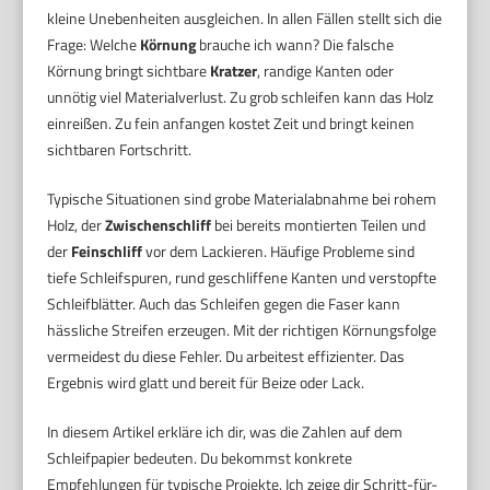
kleine Unebenheiten ausgleichen. In allen Fällen stellt sich die
Frage: Welche
Körnung
brauche ich wann? Die falsche
Körnung bringt sichtbare
Kratzer
, randige Kanten oder
unnötig viel Materialverlust. Zu grob schleifen kann das Holz
einreißen. Zu fein anfangen kostet Zeit und bringt keinen
sichtbaren Fortschritt.
Typische Situationen sind grobe Materialabnahme bei rohem
Holz, der
Zwischenschliff
bei bereits montierten Teilen und
der
Feinschliff
vor dem Lackieren. Häufige Probleme sind
tiefe Schleifspuren, rund geschliffene Kanten und verstopfte
Schleifblätter. Auch das Schleifen gegen die Faser kann
hässliche Streifen erzeugen. Mit der richtigen Körnungsfolge
vermeidest du diese Fehler. Du arbeitest effizienter. Das
Ergebnis wird glatt und bereit für Beize oder Lack.
In diesem Artikel erkläre ich dir, was die Zahlen auf dem
Schleifpapier bedeuten. Du bekommst konkrete
Empfehlungen für typische Projekte. Ich zeige dir Schritt-für-