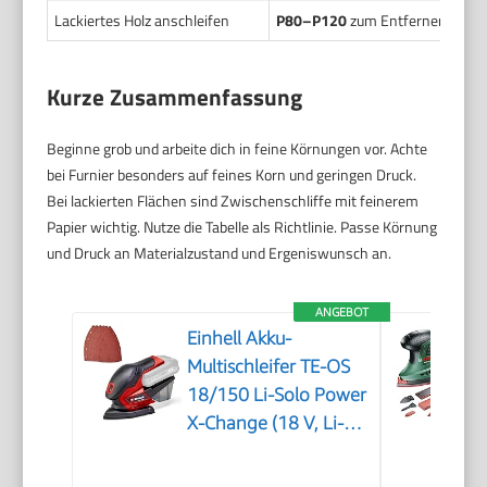
Lackiertes Holz anschleifen
P80–P120
zum Entfernen alter 
Kurze Zusammenfassung
Beginne grob und arbeite dich in feine Körnungen vor. Achte
bei Furnier besonders auf feines Korn und geringen Druck.
Bei lackierten Flächen sind Zwischenschliffe mit feinerem
Papier wichtig. Nutze die Tabelle als Richtlinie. Passe Körnung
und Druck an Materialzustand und Ergeniswunsch an.
ANGEBOT
Einhell Akku-
Multischleifer TE-OS
18/150 Li-Solo Power
X-Change (18 V, Li-
Ion, 24 000 min-1,
1.6 mm Schwingkreis,