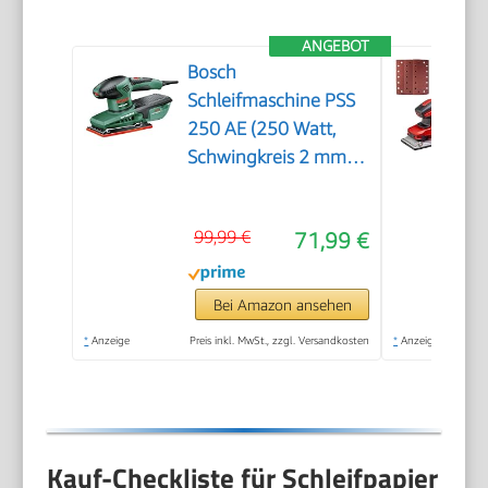
ANGEBOT
Bosch
Schleifmaschine PSS
250 AE (250 Watt,
Schwingkreis 2 mm,
Schleiffläche 167
cm2, im Koffer)
99,99 €
71,99 €
Bei Amazon ansehen
*
Anzeige
Preis inkl. MwSt., zzgl. Versandkosten
*
Anzeige
Kauf-Checkliste für Schleifpapier