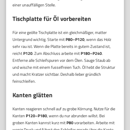
einer unauffälligen Stelle.
Tischplatte für Öl vorbereiten
Für eine geölte Tischplatte ist ein gleichmäßiger, matter
Untergrund wichtig. Starte mit
P80–P120
, wenn das Holz
sehr rau ist. Wenn die Platte bereits in gutem Zustand ist,
reicht
P120
. Zum Abschluss arbeite mit
P180–P240
.
Entferne alle Schleifspuren vor dem Ölen. Sauge Staub ab
und wische mit einem fusselfreien Tuch. Öl hebt die Struktur
und macht Kratzer sichtbar. Deshalb lieber gründlich
feinschleifen.
Kanten glätten
Kanten reagieren schnell auf zu grobe Körnung. Nutze für die
Kanten
P120–P180
, wenn du nur abrunden willst. Bei
groben Kanten kannst kurz mit
P80
vorarbeiten. Arbeite mit
wenig Druck und führst den Schleifer gerade über die Kante.