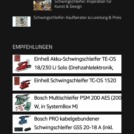
Schwingschleifer: Inspiration für
Kunst & Design
Schwingschleifer: Kaufberater zu Leistung & Preis
EMPFEHLUNGEN
Einhell Akku-Schwingschleifer TE-OS
18/230 Li Solo (Drehzahlelektronik,
Micro-Klett, Fußplatte aus Aluminium,
Einhell Schwingschleifer TC-OS 1520
Staubfangsack, inkl. 3x Schleifpapier, ohne Akku
und Ladegerät)
Bosch Multischleifer PSM 200 AES (200
W, in SystemBox M)
Bosch PRO kabelgebundener
Schwingschleifer GSS 20-18 A (inkl.