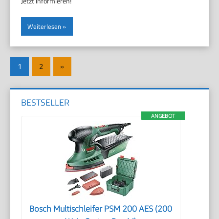
Jetzt informieren!
Weiterlesen
Seitennummerierung
Nächste
1
2
»
der
Beiträge
Beiträge
BESTSELLER
ANGEBOT
Bosch Multischleifer PSM 200 AES (200