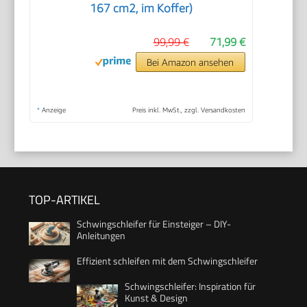
167 cm2, im Koffer)
99,99 €
71,99 €
Bei Amazon ansehen
*
Anzeige
Preis inkl. MwSt., zzgl. Versandkosten
TOP-ARTIKEL
Schwingschleifer für Einsteiger – DIY-
Anleitungen
Effizient schleifen mit dem Schwingschleifer
Schwingschleifer: Inspiration für
Kunst & Design