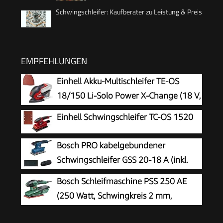
Schwingschleifer: Kaufberater zu Leistung & Preis
EMPFEHLUNGEN
Einhell Akku-Multischleifer TE-OS
18/150 Li-Solo Power X-Change (18 V,
Li-Ion, 24 000 min-1, 1.6 mm
Einhell Schwingschleifer TC-OS 1520
Schwingkreis, Staubfangbox,
Staubabsaugadapter, ohne Akku und Ladegerät)
Bosch PRO kabelgebundener
Schwingschleifer GSS 20-18 A (inkl.
Staubbeutel, Schleifplatte)
Bosch Schleifmaschine PSS 250 AE
(250 Watt, Schwingkreis 2 mm,
Schleiffläche 167 cm2, im Koffer)